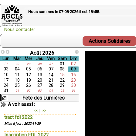
Nous sommes le 07-08-2026 il est
18h58
.
Nous contacter
Actions Solidaires
Août 2026
Lun
Mar
Mer
Jeu
Ven
Sam
Dim
01
02
27
28
29
30
31
03
04
05
06
07
08
09
10
11
12
13
15
16
14
17
18
19
20
21
22
23
24
25
26
27
28
29
30
31
01
02
03
04
05
06
Fete des Lumières
A voir aussi :
<<
|
>>
tract fdl 2022
Mise à jour : 2022-11-29
Inscription FDL 2022